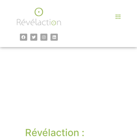
contenu
principal
Leadership à
Toulon
Révélaction :