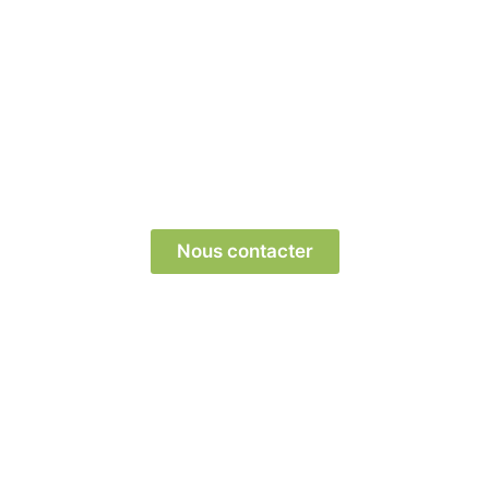
Prêts à transformer votre parcours professionnel
? Contactez-nous dès aujourd’hui pour découvrir
comment nous pouvons vous aider !
Nous contacter