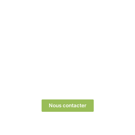
Prêts à transformer votre parcours professionnel
? Contactez-nous dès aujourd’hui pour découvrir
comment nous pouvons vous aider !
Nous contacter