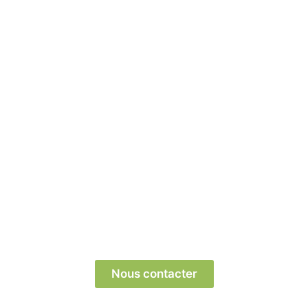
Prêts à transformer votre parcours professionnel
? Contactez-nous dès aujourd’hui pour découvrir
comment nous pouvons vous aider !
Nous contacter