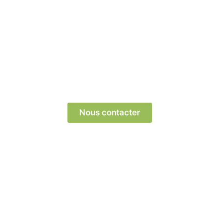
Prêts à transformer votre parcours professionnel
? Contactez-nous dès aujourd’hui pour découvrir
comment nous pouvons vous aider !
Nous contacter