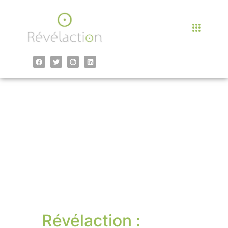
contenu
principal
Intelligence
collective à Lille
Révélaction :