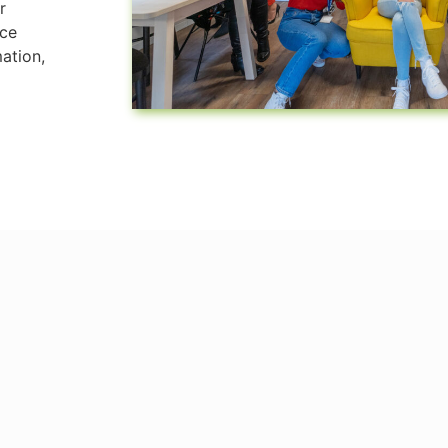
r
nce
mation,