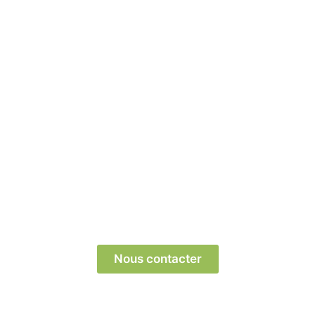
ofessionnel ? Contactez-nous dès aujourd’hui pour
aider !
Nous contacter