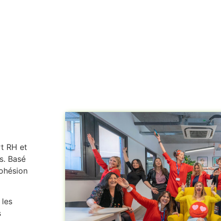
t RH et
es. Basé
Cohésion
 les
s