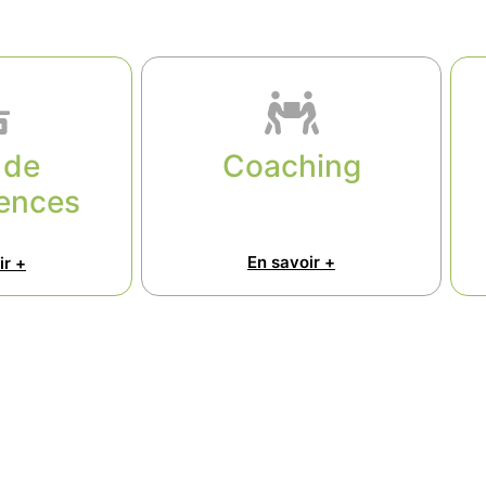
 de
Coaching
ences
En savoir +
ir +